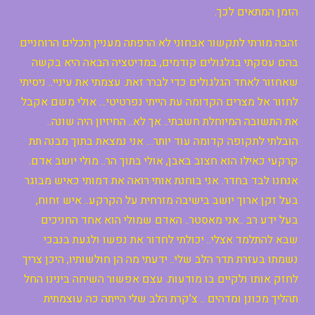
הזמן המתאים לכך.
זהבה מורתי לתקשור אבחוני לא הרפתה מעניין הכלים הרוחניים
בהם עסקתי בגלגולים קודמים, במדיטציה הבאה היא בקשה
שאחזור לאחד הגלגולים כדי לברר זאת. עצמתי את עיניי.. ניסיתי
לחזור אל מצרים הקדומה עת הייתי נפרטיטי… אולי משם אקבל
את התשובה המיוחלת חשבתי.. אך לא.. החיזיון היה שונה..
הובלתי לתקופה קדומה עוד יותר… אני נמצאת בתוך מבנה תת
קרקעי כאילו הוא חצוב באבן, אולי בתוך הר.. מולי יושב אדם.
אנחנו לבד בחדר. אני בוחנת אותי רואה את דמותי כאיש מבוגר
בעל זקן ארוך יושב בישיבה מזרחית על הקרקע.. איש זחוח,
בעל ידע רב ..אני מאסטר.. האדם שמולי הוא אחד החניכים
שבא להתלמד אצלי.. יכולתי לחדור את נפשו ולגעת בנבכי
נשמתו בעזרת תדר הלב שלי.. ידעתי מה הן חולשותיו, היכן צריך
לחזק אותו ולקיים בו מודעות. עצם אפשור השיחה בינינו החל
תהליך מכונן ומדהים .. צ'קרת הלב שלי הייתה כה עוצמתית