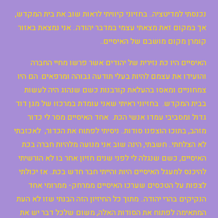
נכנסתי למדיטציה.. בחזיוני קיוויתי לראות שוב את בית המקדש,
אך במקום זאת מצאתי עצמי במדבר יהודה.. אני נמצאת באזור
קומרן מקום מושבם של האיסיים..
האיסיים היו כת נזירית של יהודים אשר פרשו מחיי החברה
והועידו את עצמם להיות בעלי תודעה גבוהה ומרפאים. הם היו
צמחוניים ומאסו בהעלאת קורבנות כשם שנהוג היה לעשות
בבית המקדש. בחזיוני ראיתי שאני עומדת במרכזו של מגן דוד
גדול ומסביבי עמדו אנשי הכת. אחד האיסיים מסר לי כדור
מזהב, בתוכו הוצפנו סודות.. ניסיתי לפתוח את הכדור, לאכזבתי
לא הצלחתי.. חשבתי, הינה שוב אני מנועה מלהיות חברה בכת
האיסיים, כשם שנגלה לי לפני שנים חזיון אחר בו לא הורשיתי
להיכנס למעגל האיסיים היות והייתי חבר חדש בכת.. אז יכולתי
לצפות על הטכסים שערכו האיסיים ממרחק- ממרומי אחד
הנקיקים בהרי יהודה.. מתוך כל החיזיון הזה הבנתי שזו לא העת
המתאימה לפתוח את הסודות האלה, משום שלכל דבר יש את