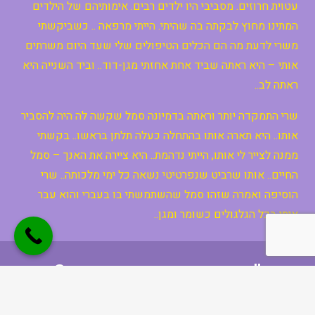
עטוית חרוזים. מסביבי היו ילדים רבים. אימותיהם של הילדים
המתינו מחוץ לבקתה בה שהיתי. הייתי מרפאה .. כשביקשתי
משרי לדעת מה הם הכלים הטיפולים שלי שעד היום משרתים
אותי – היא ראתה שביד אחת אחזתי מגן-דוד.. וביד השנייה היא
ראתה לב..
שרי התמקדה יותר וראתה בדמיונה סמל שקשה לה היה להסביר
אותו.. היא תארה אותו בהתחלה כעלה תלתן בראשו.. בקשתי
ממנה לצייר לי אותו, הייתי נדהמת.. היא ציירה את האנך – סמל
החיים.. אותו שרביט שנפרטיטי נשאה כל ימי מלכותה.. שרי
הוסיפה ואמרה שזהו סמל שהשתמשתי בו בעברי והוא עבר
איתי בכל הגלגולים כשומר ומגן..
"מרגישים את הקריאה?