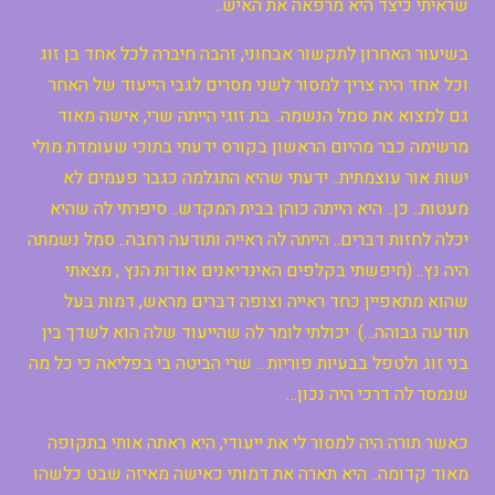
שראיתי כיצד היא מרפאה את האיש..
בשיעור האחרון לתקשור אבחוני, זהבה חיברה לכל אחד בן זוג
וכל אחד היה צריך למסור לשני מסרים לגבי הייעוד של האחר
גם למצוא את סמל הנשמה.. בת זוגי הייתה שרי, אישה מאוד
מרשימה כבר מהיום הראשון בקורס ידעתי בתוכי שעומדת מולי
ישות אור עוצמתית.. ידעתי שהיא התגלמה כגבר פעמים לא
מעטות.. כן.. היא הייתה כוהן בבית המקדש.. סיפרתי לה שהיא
יכלה לחזות דברים.. הייתה לה ראייה ותודעה רחבה.. סמל נשמתה
היה נץ.. (חיפשתי בקלפים האינדיאנים אודות הנץ , מצאתי
שהוא מתאפיין כחד ראייה וצופה דברים מראש, דמות בעל
תודעה גבוהה…) יכולתי לומר לה שהייעוד שלה הוא לשדך בין
בני זוג ולטפל בבעיות פוריות .. שרי הביטה בי בפליאה כי כל מה
שנמסר לה דרכי היה נכון…
כאשר תורה היה למסור לי את ייעודי, היא ראתה אותי בתקופה
מאוד קדומה.. היא תארה את דמותי כאישה מאיזה שבט כלשהו