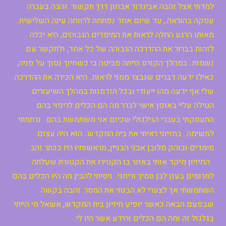
למדתי אצל זהבה אביגדור אבחון דרך תקשור. זהבה בעברה
עסקה בהוראה., עד שיום אחד נפתחה לרווחה עינה השלישית..
מאותו הרגע החלה לראות את המימדים הגבוהים, היא יכלה
לזהות בברור את ההדרכה הגבוהה של כל אחד, ולתקשר עם
נשמות.. במהלך הקורס הייתה מביטה בי כשחיוך נסוך על פניה,
כאילו ידעה דברים שנבצר ממני לראות.. היא הכירה את ההדרכה
שלי אף ידעה מהו ייעודי ובכל הזדמנות במהלך השיעורים
הטילה עליי באופן אישי לברר מה הם הכלים לריפוי בהם
התעסקתי בעברי הגילגולי שכיום אני משתמשת בהם. נרתמתי
למשימה.. בחזיוני ראיתי את בית המקדש.. הוא היה עצום
מימדים ובוהק מלובן אבני הבניין, מראשותיו היו ככתר זהב..
החיזיון מיקד אותי באזור בו הקטירו את הקטורת שעלתה
למרומים בענן לבן סמיך וריחני.. ניסיתי להבין מה היו הכלים בהם
השתמשתי אך לצערי לא הבנתי את המסר. זהבה בקשה
שבפעם הבאה כאשר יופיע חיזיון בית המקדש, אשאל מי הייתי
בגלגול זה ומה הם הכלים והידע אשר היו לי.