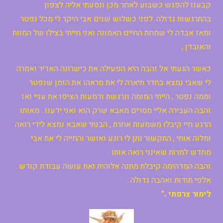
קבענו להפגש כשבוע לאחר מכן ונסעתי אליה לצפון
בהתרגשות גדולה .לפני כשלוש שנים אבי היקר לי מכל נפטר
ומאז אבדה לי שמחת החיים האמונה ואני חייתי בצילו של המוות
והאובדן ,
כאשר הגעתי אל זהבה היא הפעילה את כישרונה האדיר ואמרה
לי שאבי נמצא בחדר תיארה לי את מראהו את הזמן שנפטר
וממה נפטר , הייתי המומה ונרגשת ודמעות הציפו את עניי ואז
זהבה העבירה אליי מסרים מאבא שרק הוא ואני ידענו . מאותו
הרגע חיי קיבלו משמעות אחרת , הבנתי שאבא נמצא לידי רואה
ומלוה אותי , התקשור נתן לי רוגע ואושר והחייה לי את אבי
מחדש למרות שאינני רואה אותו .
זהבה המדהימה קיבלת מתנה אלוהית ואת עושה עבודת קודש .
אלפי תודות ואהבה גדולה .
לימור צרפתי ."