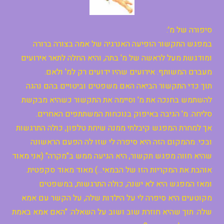
סיפורה של מ':
במפגש התקשור הופיעה האנרגיה של אמה בצורה ברורה
ומודגשת מעל לראשה של מ' בתה, והיא החלה לתאר אירועים
מעברם המשותף. אירועים שהיו ידועים רק למ' ולאם.
תוך כדי התקשור הביאה האם משפטים וביטויים בהם נהגה
להשתמש בחנכה את מ' וסיימה את התקשור כשהיא מבקשת
סליחה. מ' הגיבה באיפוק בנוכחות המשתתפים האחרים.
אך למחרת המפגש קיבלתי ממנה שיחת טלפון, כולה התרגשות
ובכי. מהמקום הזה היא סיפרה לי שזו לה הפעם הראשונה
שהיא חווה מפגש תקשור, היא הגיעה ממש ב"מקרה" (אני מאוד
אוהבת את המקריות הזו של הבמאי…) מאוד מאוד סקפטית.
ומאז המפגש היא לא ישנה, כולה התרגשות, במשפטים
מקוטעים היא סיפרה לי על הילדות שלה, על הקשר עם אמא
שלה. תוך שהיא חוזרת שוב ושוב על השאלה: "האם אמא באמת