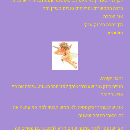
לכן למי שעדיין לא מאמין … שפשוט התנסה בחוויה יש כל כך
הרבה מתקשרים ומדיומים טובים בעידן הזה
אור ואהבה
ולך זהבה חיבוק ענקי….
שלומית
זהבה יקירתי,
חוויית התקשור שעברתי איתך לפני יותר משנה, שינתה את חיי
אפשר לומר…
אני, שהגעתי די סקפטית ולא ממש הבנתי למה אני עושה את
זה, יצאתי המומה וטעונה.
אבי שנפטר לפני שמונה שנים הגיע למפגש עם מסרים כה