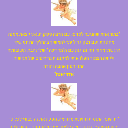
"בתור אחת שהגיעה לסדנא עם הרבה ספקות, אני יוצאת ממנה
מחוזקת ועם רצון גדול יתר להמשיך בתהליך הרוחני שלי.
הרגשתי מאוד נוח ומוגנת עם ה"מדריכה " שלי זהבה, תשובותיה
וליוויה הצמוד העלו אותי למקומות מדהימים של תקשור.
המון המון אהבה ותודה
אדריאנה"
" זו היתה התנסות חוויתית מדהימה, הפכת את זה עבורי לכל כך
פשוט,היתה לי זכות גדולה ללמוד ממך ולהתקדם. בשבילי זו