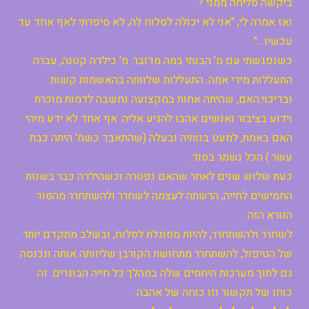
ביקשה סליחה ממני ?
ואז אמרה לי, "אני לא יכולה לסלוח לה, לא סיפרתי לאף אחד עד
עכשיו…"
כשנפגשתי עם מ' הבנתי במה מדובר. מ' כילדה קטנה, עברה
התעללות מידי אמה. התעללות שלוותה בהאשמות קשות
ובדיכוי.האם, שהיתה אחות במקצועה נחשבה לדמות מוכרת
וידוע בציבור ואנשים אהבו להגיע אליה. אף אחד לא ידע מיהי
האם באמת, למעט בנותיה ובעלה (שהתאבד כשמ' היתה כבת
עשר ) הכל נשמר בסוד.
כעת שלוש שנים לאחר שהאם נפטרה וכשהילדה כבר בשנות
החמישים לחייה, הרשתה לעצמה לשחרר ולהשתחרר מהסוד
הנורא הזה.
לשחרר ולהשתחרר, להיות מסוגלת לסלוח, ובשלב מתקדם יותר
של הטיפול, להשתחרר מתחושת הקורבן שליוותה אותה ונכנסה
גם לתוך מערכות היחסים שלה במהלך כל חייה הבוגרים. זה
כוחו של תקשור וזו כוחה של אהבה.