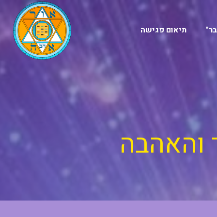
ר"
תיאום פגישה
 והאהבה